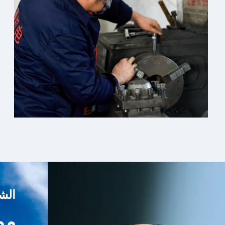
الش
مو