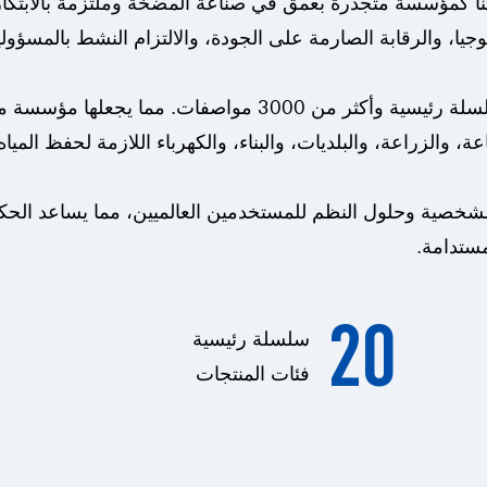
 كمؤسسة متجذرة بعمق في صناعة المضخة وملتزمة بالابتكار ا
يا، والرقابة الصارمة على الجودة، والالتزام النشط بالمسؤولية
شركتنا تنتج مجموعة واسعة من مضخات المياه مع 20 سلسلة رئيسية و
الزراعة، والبلديات، والبناء، والكهرباء اللازمة لحفظ المياه،
الشخصية وحلول النظم للمستخدمين العالميين، مما يساعد الح
مستدامة.
20
سلسلة رئيسية
فئات المنتجات