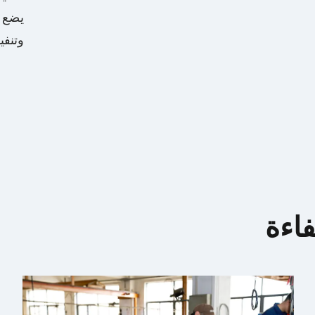
يضع ا
وتنفي
فاءة