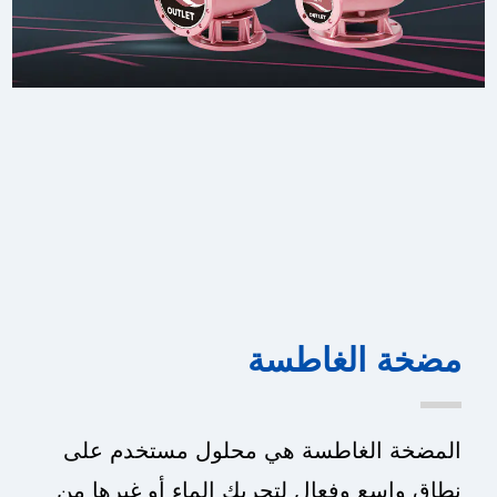
مضخة الغاطسة
المضخة الغاطسة هي محلول مستخدم على
نطاق واسع وفعال لتحريك الماء أو غيرها من