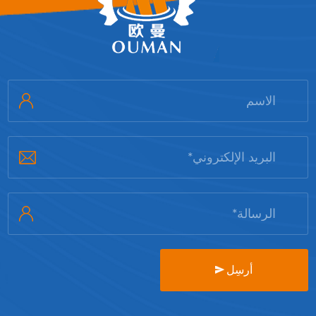
أرسِل