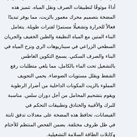
أداءً موثوقًا لتطبيقات الصرف ونقل المياه. تتميز هذه
المضخة بتصميم محرك مغمور بالزيت، مما يوفر تبديدًا
فعالاً للحرارة وتشغيلًا مستمرًا لفترات طويلة. يتعامل
البناء المتين مع المياه النظيفة والطين الخفيف والجريان
السطحي الزراعي في سيناريوهات الري ونزح المياه في
البناء والصرف السكني. يسمح التكوين الغاطس
بالتشغيل تحت الماء بالكامل، مما يلغي متطلبات رفع
الشفط ويقلل مستويات الضوضاء. يحمي التجويف
المملوء بالزيت المكونات الداخلية من أضرار الرطوبة
ويقوم بتشحيم المحامل من أجل دوران سلس. مناسبة
للبرك والأقبية والخنادق وتطبيقات التحكم في
الفيضانات، تحافظ هذه المضخة على معدلات تدفق ثابتة
في ظل ظروف مختلفة. يضمن الفحص المنتظم للأختام
وكابلات الطاقة السلامة التشغيلية.